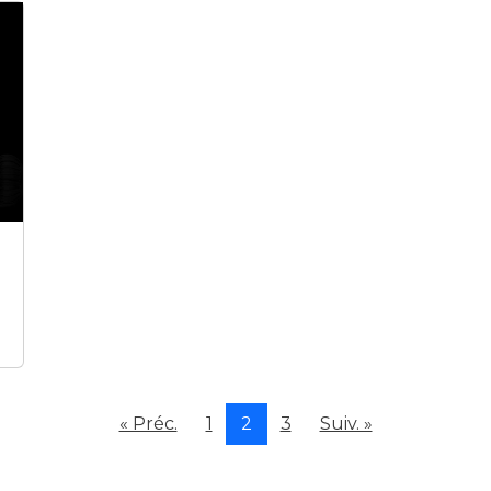
« Préc.
1
2
3
Suiv. »