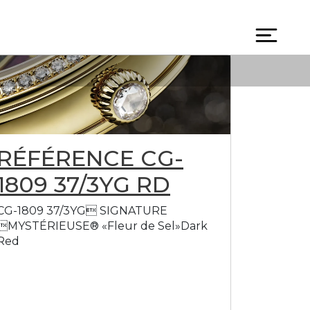
Togg
navi
RÉFÉRENCE CG-
1809 37/3YG RD
CG-1809 37/3YG SIGNATURE
MYSTÉRIEUSE® «Fleur de Sel»Dark
Red