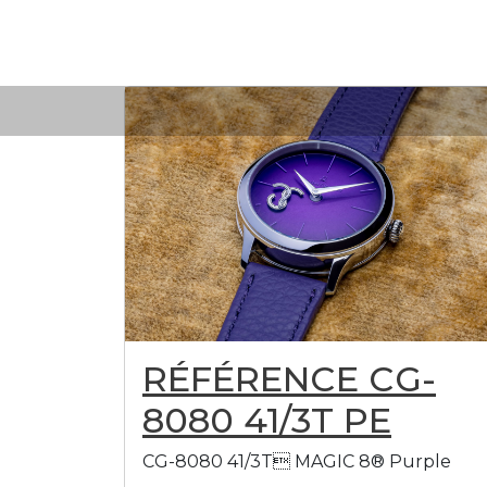
Skip
to
content
RÉFÉRENCE CG-
8080 41/3T PE
CG-8080 41/3T MAGIC 8® Purple