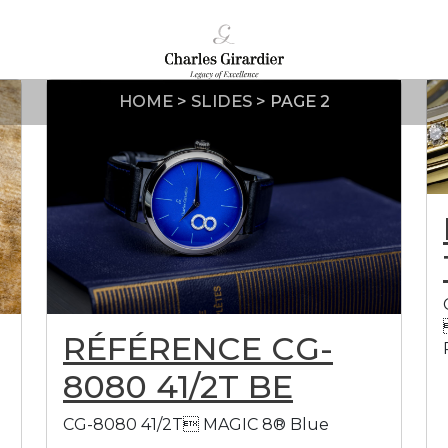
HOME
>
SLIDES
>
PAGE 2
RÉFÉRENCE CG-
8080 41/2T BE
CG-8080 41/2T MAGIC 8® Blue