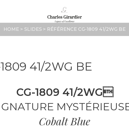
HOME
>
SLIDES
>
RÉFÉRENCE CG-1809 41/2WG BE
1809 41/2WG BE
CG-1809 41/2WG
IGNATURE MYSTÉRIEUS
Cobalt Blue