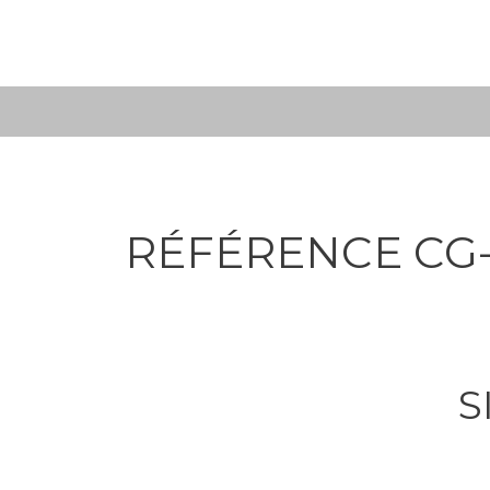
Skip
to
content
RÉFÉRENCE CG-
S