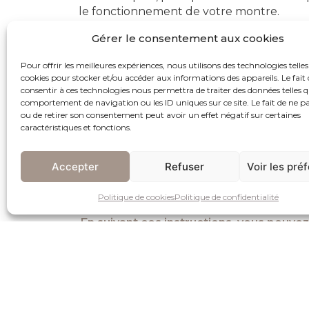
le fonctionnement de votre montre.
Etanchéité:
Ne remonter et n’effectuez
Gérer le consentement aux cookies
couronne contre le boîtier après la mise à
Pour offrir les meilleures expériences, nous utilisons des technologies telles
joints d’étanchéité ou par des chocs accid
cookies pour stocker et/ou accéder aux informations des appareils. Le fait 
Il est recommandé de faire effectuer un
consentir à ces technologies nous permettra de traiter des données telles q
quelques minutes dans un point de vente é
comportement de navigation ou les ID uniques sur ce site. Le fait de ne p
si elle est munie d’un bracelet en cuir.
ou de retirer son consentement peut avoir un effet négatif sur certaines
caractéristiques et fonctions.
Température:
Protégez votre montre des
température.
Accepter
Refuser
Voir les pré
Produits chimiques:
Gardez votre montre
peuvent endommager le bracelet, le boîtie
Politique de cookies
Politique de confidentialité
En suivant ces instructions, vous pouve
CERTIFICAT D’ORIGINE