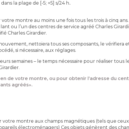
ans la plage de [-5; +5] s/24 h..
tre montre au moins une fois tous les trois à cinq ans. I
ant ou l’un des centres de service agréé Charles Girardie
ié Charles Girardier.
vement, nettoiera tous ses composants, le vérifiera et 
cédé, si nécessaire, aux réglages.
urs semaines – le temps nécessaire pour réaliser tous l
irardier.
en de votre montre, ou pour obtenir l’adresse du cent
llants agréés».
r votre montre aux champs magnétiques (tels que ceux
 appareils électroménagers) Ces objets génèrent des c