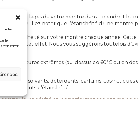
 aucun réglages de votre montre dans un endroit humi
 l’heure. Veuillez noter que l’étanchéité d’une montre pe
 que les
entels.
de
 test d’étanchéité sur votre montre chaque année. Cett
ue le
quipé à cet effet. Nous vous suggérons toutefois d’évit
as consentir
 températures extrêmes (au-dessus de 60°C ou en dessou
férences
 loin des solvants, détergents, parfums, cosmétiques et
r ou les joints d’étanchéité.
z assurer la longévité et les performances optimales d