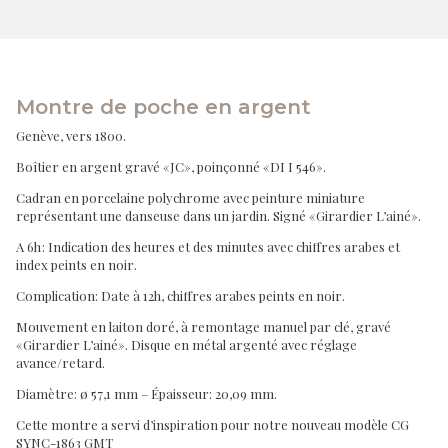
Montre de poche en argent
Genève, vers 1800.
Boîtier en argent gravé «JC», poinçonné «DI I 546».
Cadran en porcelaine polychrome avec peinture miniature
représentant une danseuse dans un jardin. Signé «Girardier L’ainé».
A 6h : Indication des heures et des minutes avec chiffres arabes et
index peints en noir.
Complication: Date à 12h, chiffres arabes peints en noir.
Mouvement en laiton doré, à remontage manuel par clé, gravé
«Girardier L’ainé». Disque en métal argenté avec réglage
avance/retard.
Diamètre: ø 57,1 mm – Épaisseur: 20,09 mm.
Cette montre a servi d’inspiration pour notre nouveau modèle CG
SYNC-1863 GMT