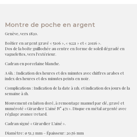
Montre de poche en argent
Genève, vers 1820.
Boîtier en argent gravé « 5106 », « 9221 » et « 20116 ».
Dos de la boîte guillochée au centre en forme de soleil dégradé en
vaguelettes, vers l’extérieur.
Cadran en porcelaine blanche.
A 6h. : Indication des heures et des minutes avec chiffres arabes et
index des heures et des minutes peints en noir.
Complications : Indication de la date à 11h. et indication des jours de la
semaine à 1h.
Mouvement en laiton doré, à remontage manuel par clé, gravé et
numéroté « Girardier L’ainé N° 471 ». Disque en métal argenté avec
réglage avance/retard.
Cadran signé « Girardier L’ainé ».
Diamètre : ø 51,3 mm – Épaisseur : 20,56 mm