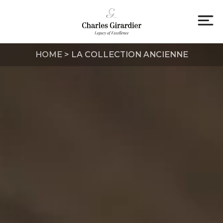
Skip
to
content
To
na
HOME
>
LA COLLECTION ANCIENNE