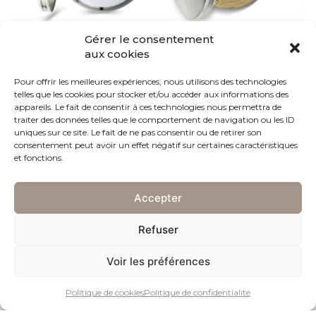
Gérer le consentement
aux cookies
Pour offrir les meilleures expériences, nous utilisons des technologies
telles que les cookies pour stocker et/ou accéder aux informations des
appareils. Le fait de consentir à ces technologies nous permettra de
traiter des données telles que le comportement de navigation ou les ID
uniques sur ce site. Le fait de ne pas consentir ou de retirer son
Montre de poche en argent
consentement peut avoir un effet négatif sur certaines caractéristiques
et fonctions.
Genève, vers 1800.
Boîtier en argent.
Accepter
Cadran en porcelaine blanche.
Refuser
Indication des heures et des minutes avec chiffres arabes et index des
heures et des minutes peints en noir.
Voir les préférences
Mouvement en laiton doré, à remontage manuel par clé, gravé et
numéroté «Girardier L’ainé N° 5802».Disque en métal argenté avec
réglage avance/retard.
Politique de cookies
Politique de confidentialité
Cadran signé «Girardier L’ainé».