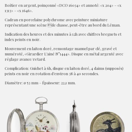
Boîtier en argent, poinçonné «DCO 16034» et annoté: «x 204» – «x
1313» – «x 1646».
Cadran en porcelaine polychrome avec peinture miniature
représentant une scène de chasse, peut-être au bord du Léman.
Indication des heures et des minutes à 12h avec chiffres breguets et
index peints en noir.
Mouvement en laiton doré, remontage manuel par clé, gravé et
numéroté, «Girardier L’ainé N°1444». Disque en métal argenté avec
réglage avance/retard.
Complication : Guichet à 6h, disque en laiton doré, 4 daims (supposés)
peints en noir en rotation d’environ 38 à 40 secondes.
Diamètre: ø 53 mm – Épaisseur: 22,1 mm.