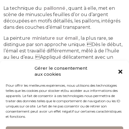
La technique du
paillonné
, quant à elle, met en
scène de minuscules feuilles d’or ou d’argent
découpées en motifs détaillés, les paillons, intégrés
dans des couches d’émail transparent.
La peinture
miniature sur émail
, la plus rare, se
distingue par son approche unique. Dès le début,
l’émail est travaillé différemment, mêlé à de l’huile
au lieu d’eau. Appliqué délicatement avec un
pinceau fin sur une première couche d’émail,
Gérer le consentement
cette méthode permet la reproduction en
aux cookies
miniature de chefs-d’œuvre picturaux, de portraits
expressifs, de paysages vivants ou de scènes
Pour offrir les meilleures expériences, nous utilisons des technologies
complexes.
telles que les cookies pour stocker et/ou accéder aux informations des
appareils. Le fait de consentir à ces technologies nous permettra de
La technique de l’
émaillage camaïeu
est une
traiter des données telles que le comportement de navigation ou les ID
méthode artistique raffinée qui implique l’utilisation
uniques sur ce site. Le fait de ne pas consentir ou de retirer son
consentement peut avoir un effet négatif sur certaines caractéristiques
de nuances subtiles d’une seule couleur d’émail
et fonctions.
pour créer un effet monochrome en dégradé. Cette
approche délicate met l’accent sur la richesse des