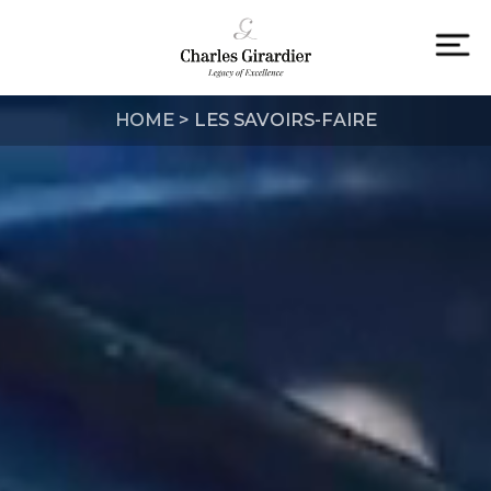
Skip
to
content
To
na
HOME
>
LES SAVOIRS-FAIRE