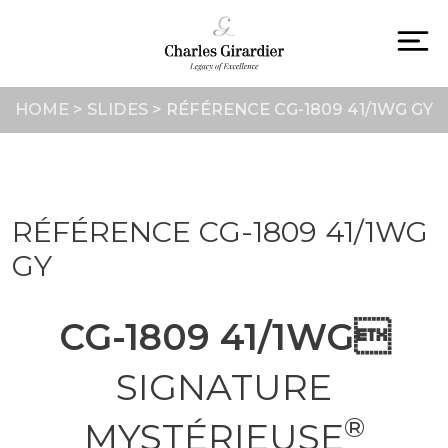
Skip
to
content
To
na
HOME
>
SLIDES
>
RÉFÉRENCE CG-1809 41/1WG GY
RÉFÉRENCE CG-1809 41/1WG
GY
CG-1809 41/1WG
SIGNATURE
®
MYSTÉRIEUSE