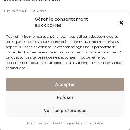
LE DÉTAILLANTS
Les détaillants agréés
Gérer le consentement
aux cookies
Pour offrir les meilleures expériences, nous utilisons des technologies
telles que les cookies pour stocker et/ou accéder aux informations des
Politique de confidentialité
Politique de cookies (UE)
appareils. Le fait de consentir à ces technologies nous permettra de
traiter des données telles que le comportement de navigation ou les ID
uniques sur ce site. Le fait de ne pas consentir ou de retirer son
consentement peut avoir un effet négatif sur certaines caractéristiques
et fonctions.
Accepter
Refuser
Instagram
LinkedIn
YouTube
Voir les préférences
©
2026 | Charles Girardier
Design by
christophemichaud.ch
|
Integration by
devsector.ch
Politique de cookies
Politique de confidentialité