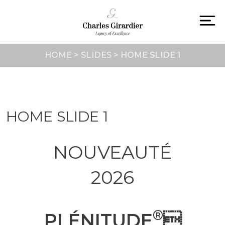
Skip
to
content
To
na
HOME
>
SLIDES
>
HOME SLIDE 1
HOME SLIDE 1
NOUVEAUTÉ
2026
®
PLÉNITUDE
