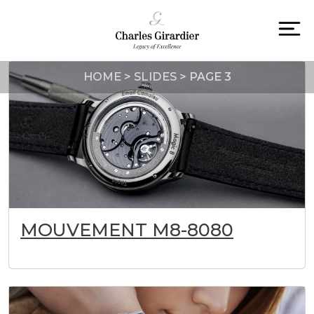
Skip
to
content
To
na
HOME
>
SLIDES
>
PAGE 3
MOUVEMENT M8-8080