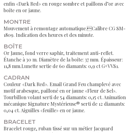
enfin «Dark Red» en rouge sombre et paillons d’or avec
boîte en or jaune.
MONTRE
Mouvement à remontage automatique.Calibre CG SM-
1809. Indication des heures et des minute.
BOÎTE
Or Jaune, fond verre saphir, traitement anti-reflet.
Étanche à 30 m. Diamètre de la boîte: 37 mm. Épaisseur:
11,8 mm.Lunette sertie de 60 diamants: 0,9 ct G+VVS1.
CADRAN
Couleur «Dark Red». Email Grand Feu champlevé avec
motif arabesque, pailloné en or jaune «Fleur de Sel».
Tourbillon volant serti de 54 diamants: 0,15 ct. Animation
mécanique Signature Mystérieuse® serti de 12 diamants:
0,04 ct. Aiguilles «feuille» en or jaune.
BRACELET
Bracelet rouge, ruban tissé sur un métier Jacquard