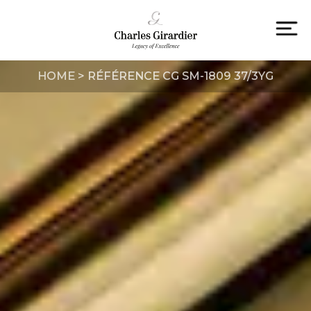
Skip
to
content
To
na
HOME
>
RÉFÉRENCE CG SM-1809 37/3YG