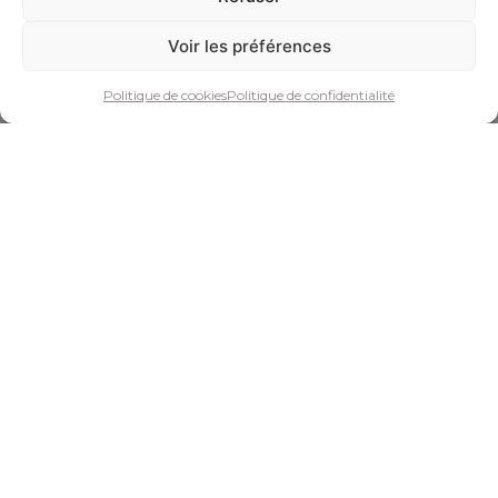
Voir les préférences
Politique de cookies
Politique de confidentialité
CG 1809 37/1WG
Ice Blue
OR GRIS