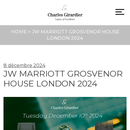
Skip
to
content
To
na
HOME
>
JW MARRIOTT GROSVENOR HOUSE
LONDON 2024
8 décembre 2024
JW MARRIOTT GROSVENOR
HOUSE LONDON 2024