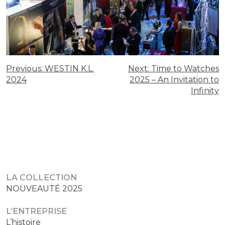
NAVIGATION
Previous:
WESTIN K.L.
Next:
Time to Watches
2024
2025 – An Invitation to
DE
Infinity
L’ARTICLE
LA COLLECTION
NOUVEAUTÉ 2025
L’ENTREPRISE
L’histoire