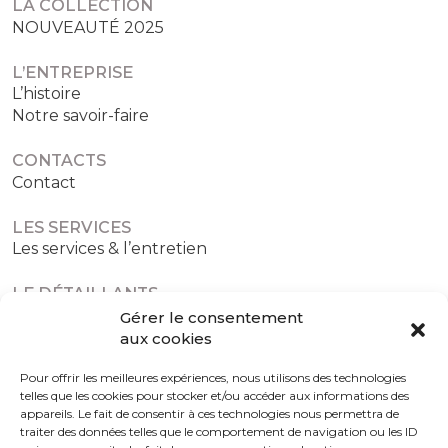
LA COLLECTION
NOUVEAUTÉ 2025
L’ENTREPRISE
L’histoire
Notre savoir-faire
CONTACTS
Contact
LES SERVICES
Les services & l’entretien
LE DÉTAILLANTS
Les détaillants agréés
Gérer le consentement
aux cookies
Pour offrir les meilleures expériences, nous utilisons des technologies
telles que les cookies pour stocker et/ou accéder aux informations des
Politique de confidentialité
Politique de cookies (UE)
appareils. Le fait de consentir à ces technologies nous permettra de
traiter des données telles que le comportement de navigation ou les ID