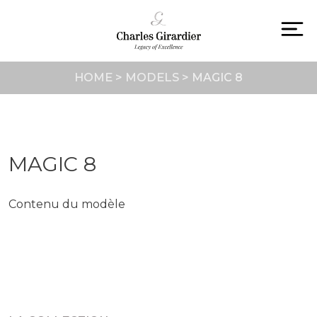
Skip
to
content
To
na
HOME
>
MODELS
>
MAGIC 8
MAGIC 8
Contenu du modèle