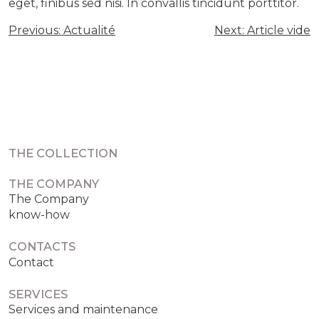
eget, finibus sed nisi. In convallis tincidunt porttitor.
POST
Previous:
Actualité
Next:
Article vide
NAVIGATION
THE COLLECTION
THE COMPANY
The Company
know-how
CONTACTS
Contact
SERVICES
Services and maintenance