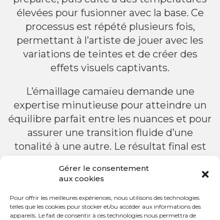
élevées pour fusionner avec la base. Ce
processus est répété plusieurs fois,
permettant à l’artiste de jouer avec les
variations de teintes et de créer des
effets visuels captivants.
L’émaillage camaïeu demande une
expertise minutieuse pour atteindre un
équilibre parfait entre les nuances et pour
assurer une transition fluide d’une
tonalité à une autre. Le résultat final est
une oeuvre d’art émaillée d’une élégance
Gérer le consentement
intemporelle, où la maîtrise de la couleur
aux cookies
et la subtilité de la gradation se marient
Pour offrir les meilleures expériences, nous utilisons des technologies
pour créer une pièce unique et raffinée.
telles que les cookies pour stocker et/ou accéder aux informations des
appareils. Le fait de consentir à ces technologies nous permettra de