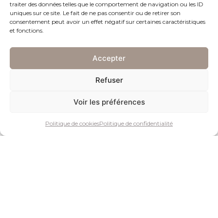
traiter des données telles que le comportement de navigation ou les ID
uniques sur ce site. Le fait de ne pas consentir ou de retirer son
consentement peut avoir un effet négatif sur certaines caractéristiques
et fonctions.
CALIBRE
Accepter
CG M8-8080
Remontage automatique
Refuser
Voir les préférences
Politique de cookies
Politique de confidentialité
MOUVEMENT
Remontage automatique par masse périphérique décorée
«Clous de Paris» Calibre CG M8-8080/1/2/3 (selon les
modèles)