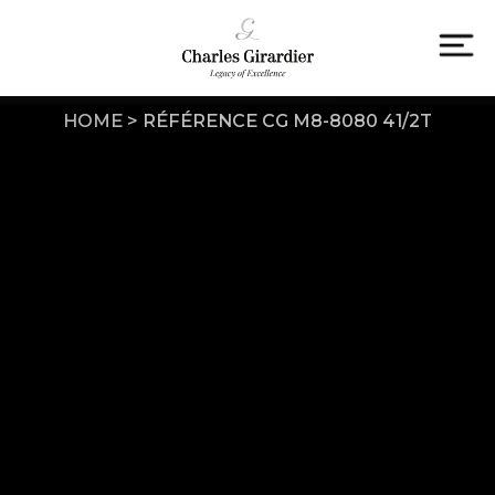
Skip
to
content
To
na
HOME
>
RÉFÉRENCE CG M8-8080 41/2T