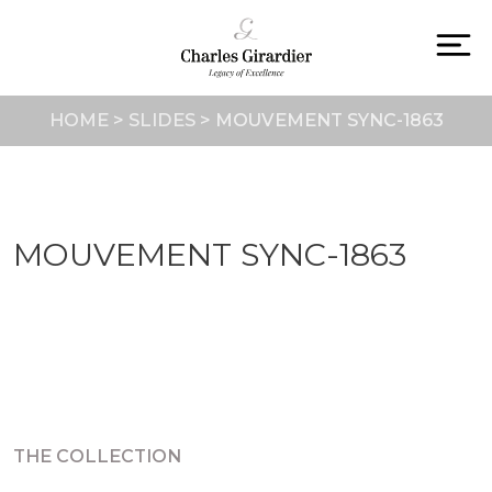
Skip
to
content
To
na
HOME
>
SLIDES
>
MOUVEMENT SYNC-1863
MOUVEMENT SYNC-1863
THE COLLECTION