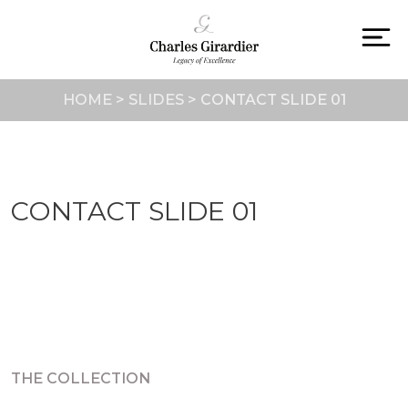
Skip
to
content
To
na
HOME
>
SLIDES
>
CONTACT SLIDE 01
CONTACT SLIDE 01
THE COLLECTION